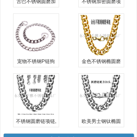
古巴不锈钢圆磨加
不锈钢加密圆磨项
密项链 钛钢
链,古巴加密
宠物不锈钢P链狗
金色不锈钢椭圆磨
绳牵引绳金毛
项链,牛仔圆
不锈钢圆磨链项链,
欧美男士钢钛椭圆
牛仔侧身圆
磨项链高档抛