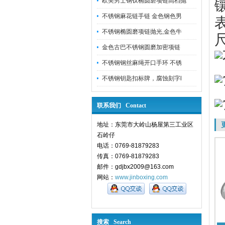
欧美男士钢钛椭圆磨项链高档抛
不锈钢麻花链手链 金色钢色男
不锈钢椭圆磨项链抛光,金色牛
金色古巴不锈钢圆磨加密项链
不锈钢钢丝麻绳开口手环 不锈
不锈钢钥匙扣标牌，腐蚀刻字l
联系我们 Contact
地址：东莞市大岭山杨屋第三工业区
石岭仔
电话：0769-81879283
传真：0769-81879283
邮件：gdjbx2009@163.com
网站：
www.jinboxing.com
搜索 Search