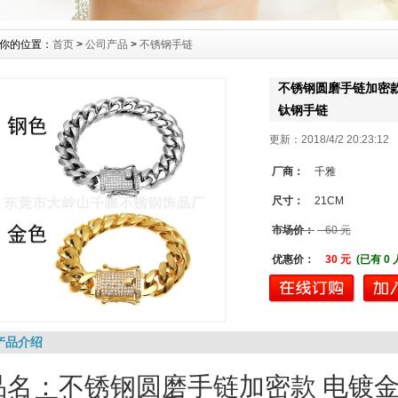
你的位置：
首页
>
公司产品
>
不锈钢手链
不锈钢圆磨手链加密款
钛钢手链
更新：2018/4/2 20:23:1
厂商：
千雅
尺寸：
21CM
市场价：
60 元
优惠价：
30 元
(已有 0
产品介绍
品名：不锈钢圆磨手链加密款 电镀金