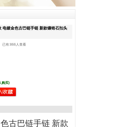
 电镀金色古巴链手链 新款镶锆石扣头
2 已有:
866人查看
 人购买)
色古巴链手链 新款