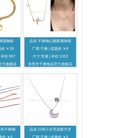
钢宠物链
品名:不锈钢心跳图项链锁
惠价:￥28
厂商:千雅 | 优惠价:￥8
| 评价:987
尺寸:常规 | 评价:1003
官方旗舰店
东莞市千雅饰品官方旗舰店
时尚不锈钢
品名:日韩小月亮清新月牙
惠价:￥6
厂商:千雅 | 优惠价:￥6