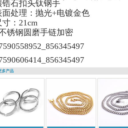
镶锆石扣头钛钢手
表面处理：抛光+电镀金色
尺寸：21cm
更多产品