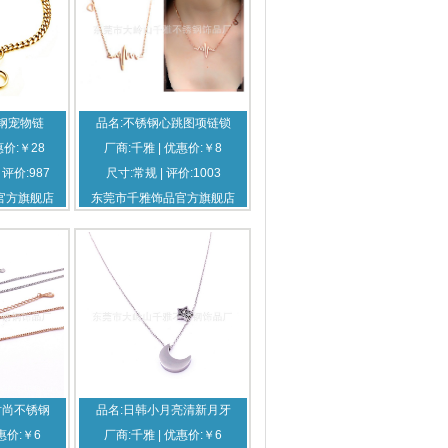
钢宠物链
品名:不锈钢心跳图项链锁
惠价:￥28
厂商:千雅 | 优惠价:￥8
| 评价:987
尺寸:常规 | 评价:1003
官方旗舰店
东莞市千雅饰品官方旗舰店
时尚不锈钢
品名:日韩小月亮清新月牙
惠价:￥6
厂商:千雅 | 优惠价:￥6