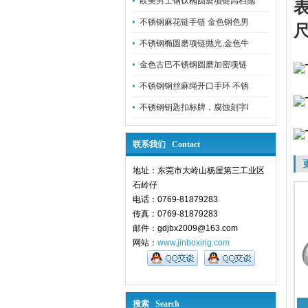
欧美男士钢钛椭圆磨项链高档抛
不锈钢麻花链手链 金色钢色男
尺
不锈钢椭圆磨项链抛光,金色牛
金色古巴不锈钢圆磨加密项链
不锈钢钢丝麻绳开口手环 不锈
不锈钢钥匙扣标牌，腐蚀刻字l
联系我们 Contact
地址：东莞市大岭山杨屋第三工业区
石岭仔
电话：0769-81879283
传真：0769-81879283
邮件：gdjbx2009@163.com
网站：
www.jinboxing.com
搜索 Search