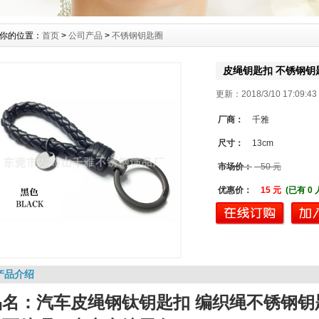
你的位置：
首页
>
公司产品
>
不锈钢钥匙圈
皮绳钥匙扣 不锈钢钥
更新：2018/3/10 17:09:
厂商：
千雅
尺寸：
13cm
市场价：
50 元
优惠价：
15 元
(已有 0
产品介绍
品名：汽车皮绳钢钛钥匙扣 编织绳不锈钢钥