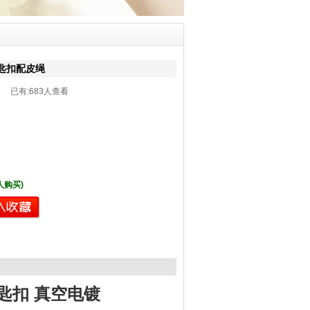
匙扣配皮绳
43 已有:
683人查看
 人购买)
匙扣 真空电镀