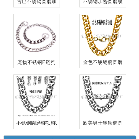
古巴不锈钢圆磨加
不锈钢加密圆磨项
密项链 钛钢
链,古巴加密
宠物不锈钢P链狗
金色不锈钢椭圆磨
绳牵引绳金毛
项链,牛仔圆
不锈钢圆磨链项链,
欧美男士钢钛椭圆
牛仔侧身圆
磨项链高档抛